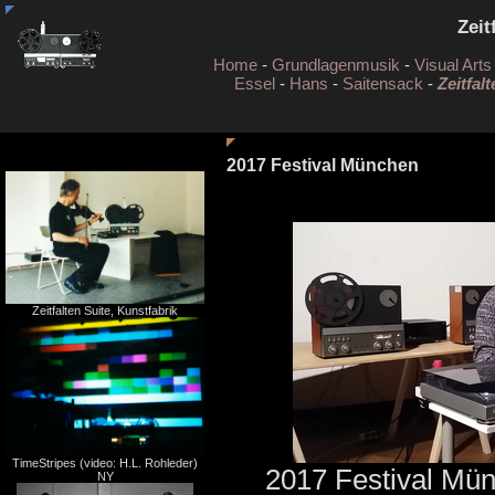
Zeit
Home
-
Grundlagenmusik
-
Visual Arts
Essel
-
Hans
-
Saitensack
-
Zeitfalt
2017 Festival München
Zeitfalten Suite, Kunstfabrik
TimeStripes (video: H.L. Rohleder)
2017 Festival Mü
NY