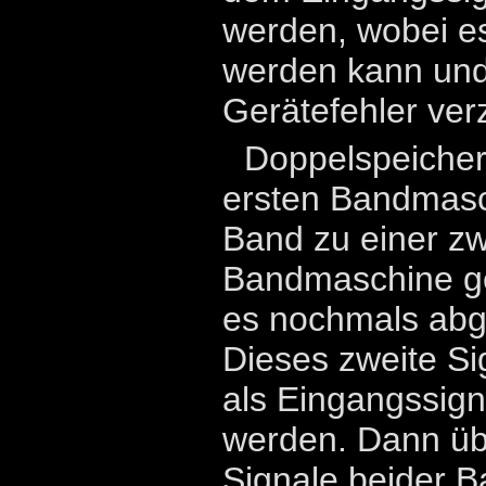
werden, wobei e
werden kann und
Gerätefehler verz
Doppelspeicher:
ersten Bandmasc
Band zu einer zw
Bandmaschine ge
es nochmals abge
Dieses zweite Si
als Eingangssig
werden. Dann übe
Signale beider 