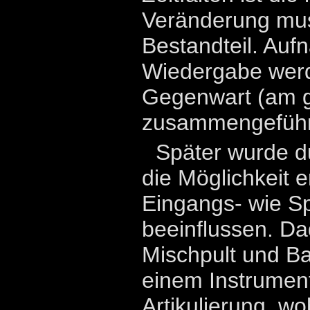
Veränderung mus
Bestandteil. Au
Wiedergabe werd
Gegenwart (am g
zusammengeführ
Später wurde d
die Möglichkeit e
Eingangs- wie Sp
beeinflussen. D
Mischpult und B
einem Instrument
Artikulierung, wo