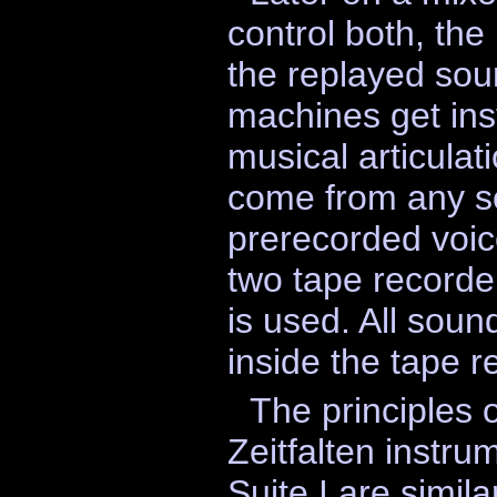
control both, the
the replayed sou
machines get ins
musical articulat
come from any so
prerecorded voice
two tape recorde
is used. All sou
inside the tape r
The principles o
Zeitfalten instr
Suite I are simila