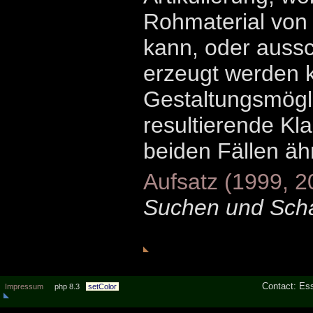
Rohmaterial vo
kann, oder aussch
erzeugt werden 
Gestaltungsmögl
resultierende Kl
beiden Fällen ähn
Aufsatz (1999, 2
Suchen und Scha
Contact: Ess
Impressum
php 8.3
setColor